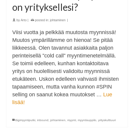
on yrityksellesi?
by
Arto
|
posted in:
johtaminen
|
Viisi vuotta ja pelkkää muutosta myynnissä!
Muutos ympärillämme on hienoa! Se pitää
liikkeessä. Olen tavannut asiakkaita paljon
perinteisellä ”cold call” myyntimenetelmällä.
Se toimii edelleen, kunhan kontaktoitava
yritys on huolellisesti validoitu myynnissä
etukäteen. Uskon edelleen vahvasti ihmisten
tapaamiseen, mutta vanha kunnon #SPIN
selling on saanut kokea muutokset …
Lue
lisää!
digimyyntiputki
,
inbound
,
johtaminen
,
myynti
,
myyntisuppilo
,
yrityskulttuuri