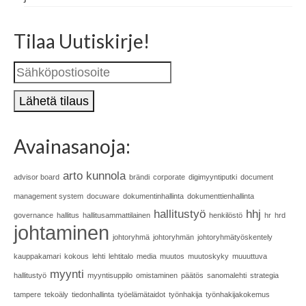
Tilaa Uutiskirje!
Avainasanoja:
arto kunnola
advisor board
brändi
corporate
digimyyntiputki
document
management system
docuware
dokumentinhallinta
dokumenttienhallinta
hallitustyö
hhj
governance
hallitus
hallitusammattilainen
henkilöstö
hr
hrd
johtaminen
johtoryhmä
johtoryhmän
johtoryhmätyöskentely
kauppakamari
kokous
lehti
lehtitalo
media
muutos
muutoskyky
muuuttuva
myynti
hallitustyö
myyntisuppilo
omistaminen
päätös
sanomalehti
strategia
tampere
tekoäly
tiedonhallinta
työelämätaidot
työnhakija
työnhakijakokemus