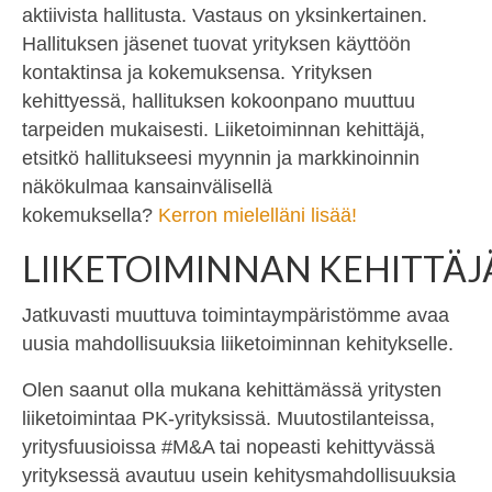
aktiivista hallitusta. Vastaus on yksinkertainen.
Hallituksen jäsenet tuovat yrityksen käyttöön
kontaktinsa ja kokemuksensa. Yrityksen
kehittyessä, hallituksen kokoonpano muuttuu
tarpeiden mukaisesti. Liiketoiminnan kehittäjä,
etsitkö hallitukseesi myynnin ja markkinoinnin
näkökulmaa kansainvälisellä
kokemuksella?
Kerron mielelläni lisää!
LIIKETOIMINNAN KEHITTÄJ
Jatkuvasti muuttuva toimintaympäristömme avaa
uusia mahdollisuuksia liiketoiminnan kehitykselle.
Olen saanut olla mukana kehittämässä yritysten
liiketoimintaa PK-yrityksissä. Muutostilanteissa,
yritysfuusioissa #M&A tai nopeasti kehittyvässä
yrityksessä avautuu usein kehitysmahdollisuuksia