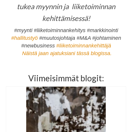
tukea myynnin ja liiketoiminnan
kehittämisessä!
#myynti #liiketoiminnankehitys #markkinointi
#hallitustyö
#muutosjohtaja #M&A #johtaminen
#newbusiness
#liiketoiminnankehittäjä
Näistä jaan ajatuksiani tässä blogissa.
Viimeisimmät blogit: