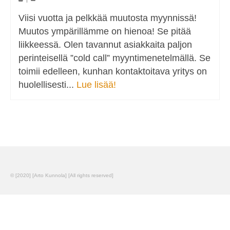
Viisi vuotta ja pelkkää muutosta myynnissä!
Muutos ympärillämme on hienoa! Se pitää
liikkeessä. Olen tavannut asiakkaita paljon
perinteisellä ”cold call” myyntimenetelmällä. Se
toimii edelleen, kunhan kontaktoitava yritys on
huolellisesti...
Lue lisää!
© [2020] [Arto Kunnola] [All rights reserved]