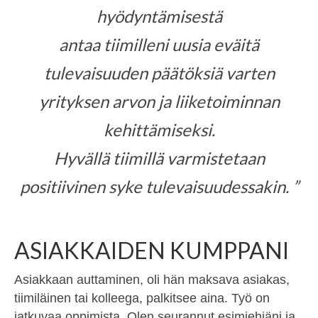
hyödyntämisestä
antaa tiimilleni uusia eväitä
tulevaisuuden päätöksiä varten
yrityksen arvon ja liiketoiminnan
kehittämiseksi.
Hyvällä tiimillä varmistetaan
positiivinen syke tulevaisuudessakin. ”
ASIAKKAIDEN KUMPPANI
Asiakkaan auttaminen, oli hän maksava asiakas,
tiimiläinen tai kolleega, palkitsee aina. Työ on
jatkuvaa oppimista. Olen seurannut esimiehiäni ja