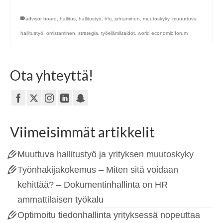
advisor board
,
hallitus
,
hallitustyö
,
hhj
,
johtaminen
,
muutoskyky
,
muuuttuva
hallitustyö
,
omistaminen
,
strategia
,
työelämätaidot
,
world economic forum
Ota yhteyttä!
Viimeisimmät artikkelit
Muuttuva hallitustyö ja yrityksen muutoskyky
Työnhakijakokemus – Miten sitä voidaan
kehittää? – Dokumentinhallinta on HR
ammattilaisen työkalu
Optimoitu tiedonhallinta yrityksessä nopeuttaa