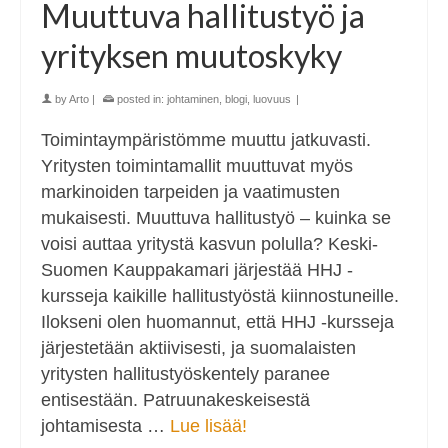
Muuttuva hallitustyö ja
yrityksen muutoskyky
by
Arto
|
posted in:
johtaminen
,
blogi
,
luovuus
|
Toimintaympäristömme muuttu jatkuvasti.
Yritysten toimintamallit muuttuvat myös
markinoiden tarpeiden ja vaatimusten
mukaisesti. Muuttuva hallitustyö – kuinka se
voisi auttaa yritystä kasvun polulla? Keski-
Suomen Kauppakamari järjestää HHJ -
kursseja kaikille hallitustyöstä kiinnostuneille.
Ilokseni olen huomannut, että HHJ -kursseja
järjestetään aktiivisesti, ja suomalaisten
yritysten hallitustyöskentely paranee
entisestään. Patruunakeskeisestä
johtamisesta …
Lue lisää!