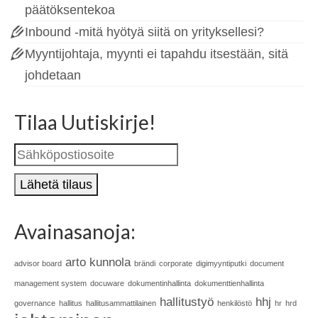
päätöksentekoa
Inbound -mitä hyötyä siitä on yrityksellesi?
Myyntijohtaja, myynti ei tapahdu itsestään, sitä
johdetaan
Tilaa Uutiskirje!
Avainasanoja:
arto kunnola
advisor board
brändi
corporate
digimyyntiputki
document
management system
docuware
dokumentinhallinta
dokumenttienhallinta
hallitustyö
hhj
governance
hallitus
hallitusammattilainen
henkilöstö
hr
hrd